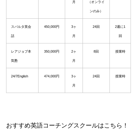
月
（オンライ
ンのみ）
スパルタ英会
450,000円
3ヶ
24回
2週に1
話
月
回
レアジョブ本
350,000円
2ヶ
8回
授業時
気塾
月
24/7English
474,000円
3ヶ
24回
授業時
月
おすすめ英語コーチングスクールはこちら！