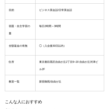
目的
ビジネス英会話/日常英会話
宿題・自主学習の
毎日2時間～3時間
量
全額返金の有無
◯（入会後30日以内）
住所
東京都目黒区自由が丘2丁目9−20 自由が丘河津ビ
ル2F
教室一覧
新宿御苑/自由が丘
こんな人におすすめ