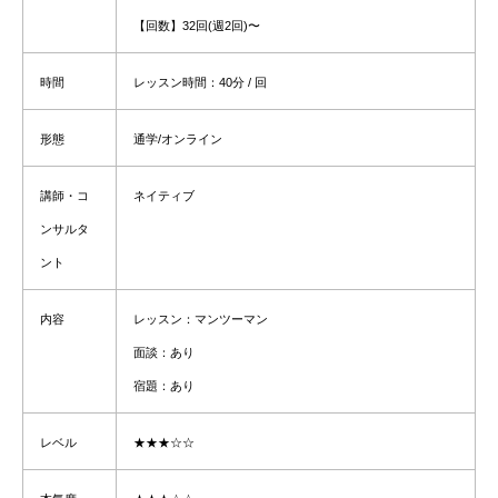
【回数】
32回(週2回)〜
時間
レッスン時間：
40分 / 回
形態
通学/オンライン
講師・コ
ネイティブ
ンサルタ
ント
内容
レッスン：マンツーマン
面談：あり
宿題：あり
レベル
★★★☆☆