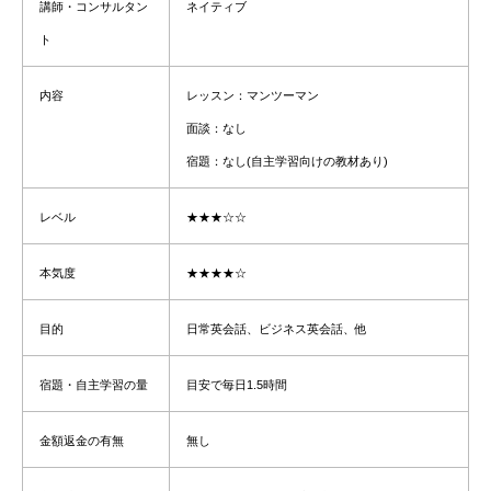
講師・コンサルタン
ネイティブ
ト
内容
レッスン：マンツーマン
面談：なし
宿題：なし(自主学習向けの教材あり)
レベル
★★★☆☆
本気度
★★
★
★☆
目的
日常英会話、ビジネス英会話、他
宿題・自主学習の量
目安で毎日1.5時間
金額返金の有無
無し