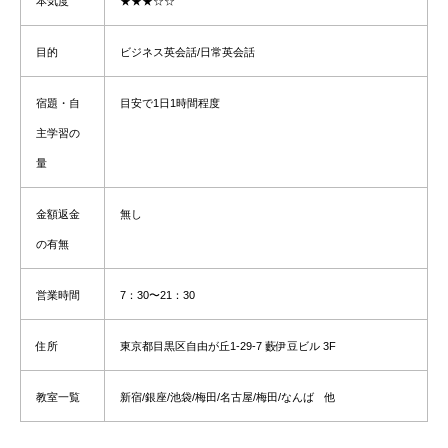
本気度
★★★
☆☆
目的
ビジネス英会話/日常英会話
宿題・自
目安で1日1時間程度
主学習の
量
金額返金
無し
の有無
営業時間
7：30〜21：30
住所
東京都目黒区自由が丘1-29-7 藪伊豆ビル 3F
教室一覧
新宿/銀座/池袋/梅田/名古屋/梅田/なんば 他