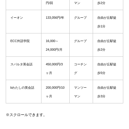
円/回
マン
歩2分
イーオン
133,056円/年
グループ
自由が丘駅徒
歩1分
ECC外語学院
16,000～
グループ
自由が丘駅徒
24,000円/月
歩2分
スパルタ英会話
450,000円/3
コーチン
自由が丘駅徒
ヶ月
グ
歩5分
bわたしの英会話
200,000円/10
マンツー
自由が丘駅徒
ヶ月
マン
歩3分
※スクロールできます。