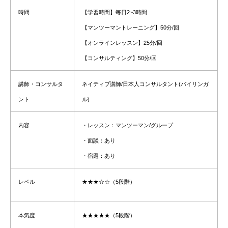
時間
【学習時間】
毎日2~3時間
【マンツーマントレーニング】
50分
/回
【オンラインレッスン】25分/回
【コンサルティング】
50分
/回
講師・コンサルタ
ネイティブ講師/日本人コンサルタント(
バイリンガ
ント
ル)
内容
・レッスン：マンツーマン/グループ
・面談：あり
・宿題：あり
レベル
★★★☆☆（5段階）
本気度
★★★★★
（5段階）