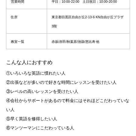
営業時間
平日：10:00-22:00 土日祝日：10:00-20:00
住所
東京都目黒区自由が丘2-13-6 KN自由が丘プラザ
3階
教室一覧
赤坂/赤羽/秋葉原/池袋/恵比寿 他
こんな人におすすめ
①いろいろな英語に慣れたい人
②出張などが多いので好きな時間にレッスンを受けたい人
③レベルの高いレッスンを受けたい人
④会社からサポートがあるので料金にはそれほどこだわっていな
い人
⑤早く英語を修得したい人
⑥マンツーマンにこだわっている人