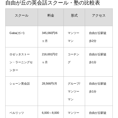
自由が丘の英会話スクール・塾の比較表
スクール
料金
形式
アクセス
Gaba(ガバ)
345,060円/6
マンツー
自由が丘駅徒
ヶ月
マン
歩2分
ロゼッタストー
216,691円/2
コーチン
自由が丘駅徒
ン・ラーニングセ
ヶ月
グ
歩1分
ンター
シェーン英会話
28,566円/月
グループ/
自由が丘駅徒
マンツー
歩1分
マン
ベルリッツ
6,000～8,000
マンツー
自由が丘駅徒