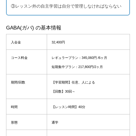
③レッスン外の自主学習は自分で管理しなければならない
GABA(ガバ) の基本情報
入会金
32,400円
コース料金
レギュラープラン：345,060円 /6ヶ月
短期集中プラン：217,800円/2ヶ月
期間/回数
【学習期間】任意、人による
【回数】
30回～
時間
【レッスン時間】
40分
形態
通学