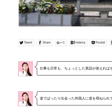
Tweet
Share
+1
Hatena
Pocket
仕事も日常も、ちょっとした英語が使えれば
道でばったり出会った外国人に道を尋ねられ