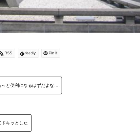
RSS
feedly
Pin it
もっと便利になるはずだよな…
てドキッとした