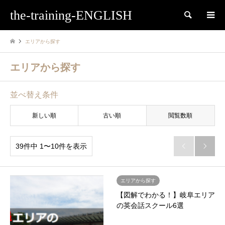
the-training-ENGLISH
検索
エリアから探す
エリアから探す
並べ替え条件
新しい順
古い順
閲覧数順
39件中 1〜10件を表示


エリアから探す
【図解でわかる！】岐阜エリア
の英会話スクール6選